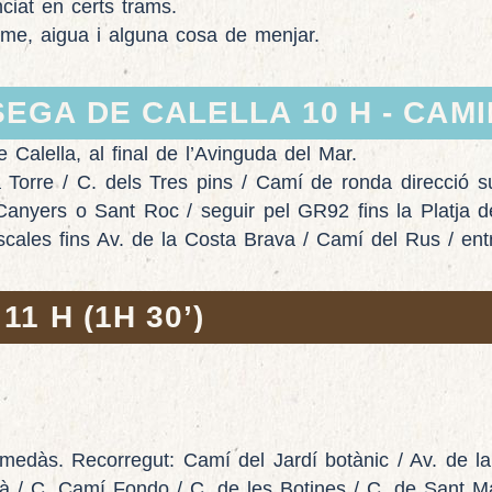
ciat en certs trams.
sme, aigua i alguna cosa de menjar.
EGA DE CALELLA 10 H - CAMI
Calella, al final de l’Avinguda del Mar.
a Torre / C. dels Tres pins / Camí de ronda direcció s
s Canyers o Sant Roc / seguir pel GR92 fins la Platja d
scales fins Av. de la Costa Brava / Camí del Rus / en
1 H (1H 30’)
rmedàs. Recorregut: Camí del Jardí botànic / Av. de 
à / C. Camí Fondo / C. de les Botines / C. de Sant Ma