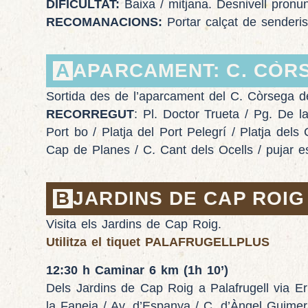
DIFICULTAT:
Baixa / mitjana. Desnivell pronun
RECOMANACIONS:
Portar calçat de senderi
A
APARCAMENT: C. CÒRS
Sortida des de l’aparcament del C. Còrsega de 
RECORREGUT
: Pl. Doctor Trueta / Pg. De l
Port bo / Platja del Port Pelegrí / Platja del
Cap de Planes / C. Cant dels Ocells / pujar e
B
JARDINS DE CAP ROIG 1
Visita els Jardins de Cap Roig.
Utilitza el tiquet PALAFRUGELLPLUS
12:30 h Caminar 6 km (1h 10’)
Dels Jardins de Cap Roig a Palafrugell via E
la Faneia / Av. d’Espanya / C. d’Àngel Guimer