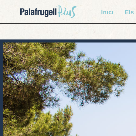
Inici
Els