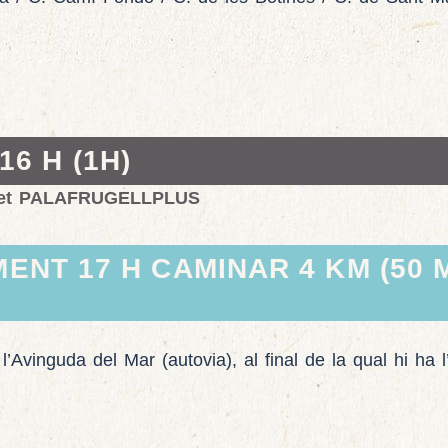
6 H (1H)
iquet PALAFRUGELLPLUS
ENT 17 H CAMINAR 4 KM (50 
’Avinguda del Mar (autovia), al final de la qual hi ha l