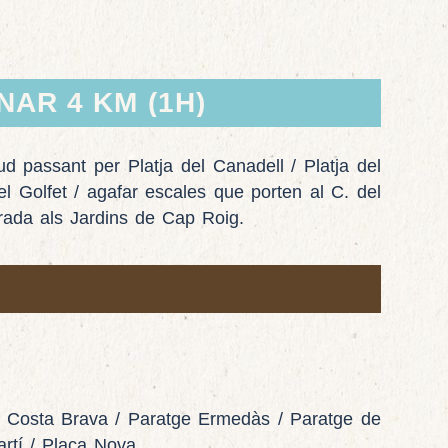
NAR 4 KM (1H)
ud passant per Platja del Canadell / Platja del
el Golfet / agafar escales que porten al C. del
trada als Jardins de Cap Roig.
la Costa Brava / Paratge Ermedàs / Paratge de
rtí / Plaça Nova.