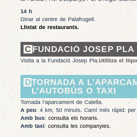
14 h
Dinar al centre de Palafrugell.
Llistat de restaurants.
C
FUNDACIÓ JOSEP PLA 1
Visita a la Fundació Josep Pla.
Utilitza el t
D
TORNADA A L’APARCAM
L’AUTOBÚS O TAXI
Tornada l’aparcament de Calella.
A peu
: 4 km, 50 minuts. Camí més ràpid: per l
Amb bus
:
consulta els horaris.
Amb taxi
:
consulta les companyies.