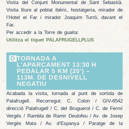
Visita del Conjunt Monumental de Sant Sebastià.
Visita lliure al poblat ibèric, hostatgeria, mirador de
l’Hotel el Far i mirador Joaquim Turró, davant el
Far.
Per accedir a la Torre de guaita:
Utilitza el tiquet
PALAFRUGELLPLUS
D
TORNADA A
L’APARCAMENT 13:30 H
PEDALAR 5 KM (20’) –
113M. DE DESNIVELL
NEGATIU
Acabada la visita, tornada al punt de sortida de
Palafrugell. Recorregut: C. Colon / GIV-6542
direcció Palafrugell / C. del Bruguerol / C. de Fermí
Vergés / Rambla de Ramir Deulofeu / Av. de Josep
Vergés Mata / Av. d’Espanya / Paratge de la