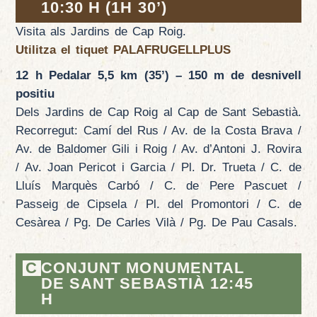
10:30 H (1H 30’)
Visita als Jardins de Cap Roig.
Utilitza el tiquet
PALAFRUGELLPLUS
12 h Pedalar 5,5 km (35’) – 150 m de desnivell
positiu
Dels Jardins de Cap Roig al Cap de Sant Sebastià.
Recorregut: Camí del Rus / Av. de la Costa Brava /
Av. de Baldomer Gili i Roig / Av. d’Antoni J. Rovira
/ Av. Joan Pericot i Garcia / Pl. Dr. Trueta / C. de
Lluís Marquès Carbó / C. de Pere Pascuet /
Passeig de Cipsela / Pl. del Promontori / C. de
Cesàrea / Pg. De Carles Vilà / Pg. De Pau Casals.
C
CONJUNT MONUMENTAL
DE SANT SEBASTIÀ 12:45
H