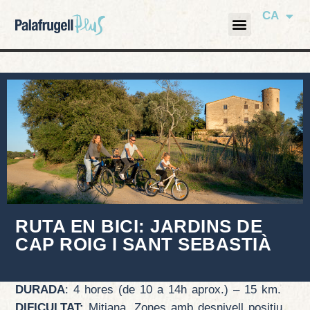
CA
RUTA EN BICI: JARDINS DE
CAP ROIG I SANT SEBASTIÀ
DURADA
: 4 hores (de 10 a 14h aprox.) – 15 km.
DIFICULTAT:
Mitjana. Zones amb desnivell positiu.