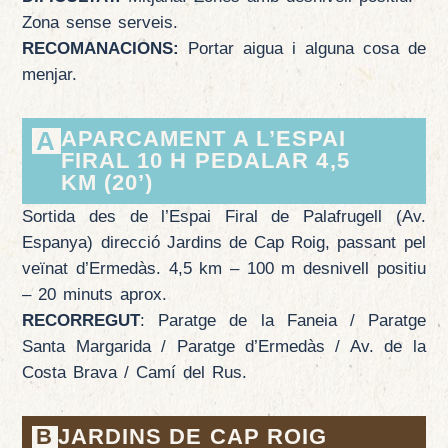
Zona sense serveis.
RECOMANACIONS:
Portar aigua i alguna cosa de
menjar.
A
APARCAMENT A L’ESPAI
FIRAL 10 H PEDALAR 4,5
KM (20’)
Sortida des de l’Espai Firal de Palafrugell (Av.
Espanya) direcció Jardins de Cap Roig, passant pel
veïnat d’Ermedàs. 4,5 km – 100 m desnivell positiu
– 20 minuts aprox.
RECORREGUT
: Paratge de la Faneia / Paratge
Santa Margarida / Paratge d’Ermedàs / Av. de la
Costa Brava / Camí del Rus.
B
JARDINS DE CAP ROIG