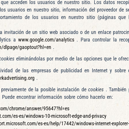
 que acceden los usuarios de nuestro sitio. Los datos recopi
los usuarios en nuestro sitio, información del proveedor de se
ortamiento de los usuarios en nuestro sitio (páginas que
 la invitación de un sitio web asociado o de un enlace patroci
lytics a
www.google.com/analytics
. Para controlar la reco
om/dlpage/gaoptout?hl=en
.
cookies
eliminándolas por medio de las opciones que le ofre
ctividad de las empresas de publicidad en Internet y sobre
kadvertising.org
.
 previamente de la posible instalación de
cookies
. También 
o. Puede encontrar información sobre cómo hacerlo en:
e.com/chrome/answer/95647?hl=es
ft.com/es-es/windows-10-microsoft-edge-and-privacy
ort.microsoft.com/es-es/help/17442/windows-internet-explorer