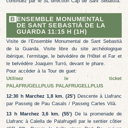
continuez par le SL direction Cap de Sant Sebastià.
B
ENSEMBLE MONUMENTAL
DE SANT SEBASTIÀ DE LA
GUARDA 11:15 H (1H)
Visite de l’Ensemble Monumental de Sant Sebastià
de la Guarda. Visite libre du site archéologique
ibérique, l’ermitage, le belvédère de l'Hôtel el Far et
le belvédère Joaquim Turró, devant le phare.
Pour accéder à la Tour de guet:
Utilisez le ticket
PALAFRUGELLPLUS
PALAFRUGELLPLUS
12:30 h Marchez 1,8 km. (25’)
Descente à Llafranc
par Passeig de Pau Casals / Passeig Carles Vilà.
13 h Marchez 3,6 km. (55’)
De la promenade de
Llafranc à Calella de Palafrugell par le sentier côtier