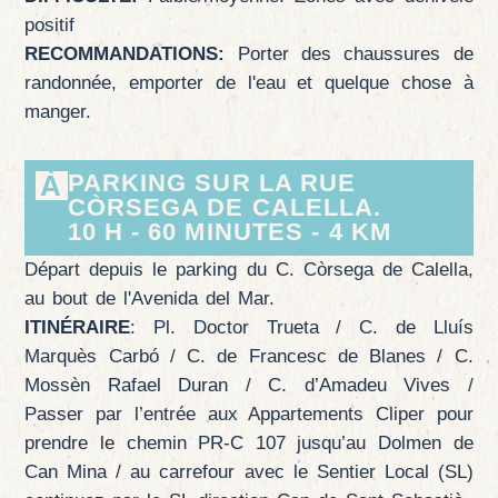
positif
RECOMMANDATIONS:
Porter des chaussures de
randonnée, emporter de l'eau et quelque chose à
manger.
À
PARKING SUR LA RUE
CÒRSEGA DE CALELLA.
10 H - 60 MINUTES - 4 KM
Départ depuis le parking du C. Còrsega de Calella,
au bout de l'Avenida del Mar.
ITINÉRAIRE
: Pl. Doctor Trueta / C. de Lluís
Marquès Carbó / C. de Francesc de Blanes / C.
Mossèn Rafael Duran / C. d’Amadeu Vives /
Passer par l’entrée aux Appartements Cliper pour
prendre le chemin PR-C 107 jusqu’au Dolmen de
Can Mina / au carrefour avec le Sentier Local (SL)