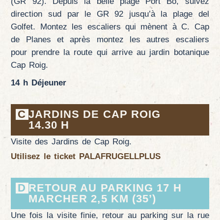
(GR 92). Depuis la belle plage Port Bo, suivez
direction sud par le GR 92 jusqu’à la plage del
Golfet. Montez les escaliers qui mènent à C. Cap
de Planes et après montez les autres escaliers
pour prendre la route qui arrive au jardin botanique
Cap Roig.
14 h Déjeuner
C
JARDINS DE CAP ROIG
14.30 H
Visite des Jardins de Cap Roig.
Utilisez le ticket PALAFRUGELLPLUS
D
RETOUR AU PARKING 17 H
MARCHER 2,5 KM (35’)
Une fois la visite finie, retour au parking sur la rue