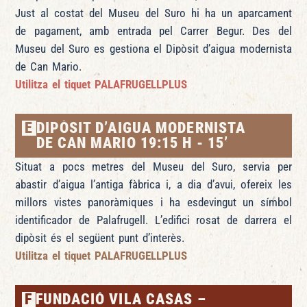
Just al costat del Museu del Suro hi ha un aparcament
de pagament, amb entrada pel Carrer Begur. Des del
Museu del Suro es gestiona el Dipòsit d’aigua modernista
de Can Mario.
Utilitza el tiquet
PALAFRUGELLPLUS
E
DIPÒSIT D’AIGUA MODERNISTA
DE CAN MARIO 19:15 H - 15’
Situat a pocs metres del Museu del Suro, servia per
abastir d’aigua l’antiga fàbrica i, a dia d’avui, ofereix les
millors vistes panoràmiques i ha esdevingut un símbol
identificador de Palafrugell. L’edifici rosat de darrera el
dipòsit és el següent punt d’interès.
Utilitza el tiquet
PALAFRUGELLPLUS
F
FUNDACIÓ VILA CASAS –