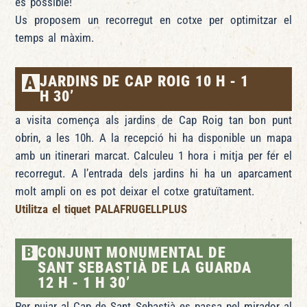
és possible!
Us proposem un recorregut en cotxe per optimitzar el
temps al màxim.
A
JARDINS DE CAP ROIG 10 H - 1
H 30’
a visita comença als jardins de Cap Roig tan bon punt
obrin, a les 10h. A la recepció hi ha disponible un mapa
amb un itinerari marcat. Calculeu 1 hora i mitja per fer el
recorregut. A l’entrada dels jardins hi ha un aparcament
molt ampli on es pot deixar el cotxe gratuïtament.
Utilitza el tiquet PALAFRUGELLPLUS
B
CONJUNT MONUMENTAL DE
SANT SEBASTIÀ DE LA GUARDA
12 H - 1 H 30’
Per pujar al Cap de Sant Sebastià es passa pel mirador al