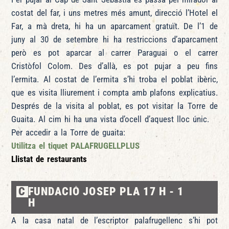
costat del far, i uns metres més amunt, direcció l’Hotel el
Far, a mà dreta, hi ha un aparcament gratuït. De l’1 de
juny al 30 de setembre hi ha restriccions d’aparcament
però es pot aparcar al carrer Paraguai o el carrer
Cristòfol Colom. Des d’allà, es pot pujar a peu fins
l’ermita. Al costat de l’ermita s’hi troba el poblat ibèric,
que es visita lliurement i compta amb plafons explicatius.
Després de la visita al poblat, es pot visitar la Torre de
Guaita. Al cim hi ha una vista d’ocell d’aquest lloc únic.
Per accedir a la Torre de guaita:
Utilitza el tiquet
PALAFRUGELLPLUS
Llistat de restaurants
C
FUNDACIÓ JOSEP PLA 17 H - 1
H
A la casa natal de l’escriptor palafrugellenc s’hi pot