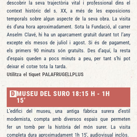
descobrir la seva trajectòria vital i professional dins el
context històric del s. XX, a més de les exposicions
temporals sobre algun aspecte de la seva obra. La visita
és d’una hora aproximadament. Sota la Fundació, al carrer
Anselm Clavé, hi ha un aparcament gratuït durant tot l’any
excepte els mesos de juliol i agost. Si és de pagament,
els primers 90 minuts són gratuïts. Des d’aquí, la resta
d’espais queden a pocs minuts a peu, per tant s’hi pot
deixar el cotxe tota la tarda.
Utilitza el tiquet
PALAFRUGELLPLUS
D
MUSEU DEL SURO 18:15 H - 1H
15’
L’edifici del museu, una antiga fàbrica surera d’estil
modernista, compta amb diversos espais que permeten
fer un tomb per la història del món surer. La visita
completa dura aproximadament 1h 15’, audiovisual inclòs.